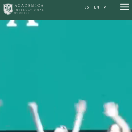
ES
EN
PT