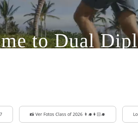
me to Dual Di
al de convalidación internaci
ato creado y desarrollado por
7
📸 Ver Fotos Class of 2026 👨‍🎓👩🏻‍🎓
Lo