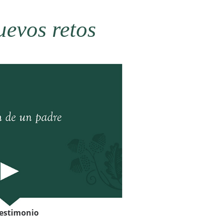
uevos retos
testimonio