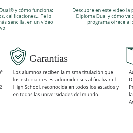
 Dual® y cómo funciona:
Descubre en este vídeo la 
, calificaciones... Te lo
Diploma Dual y cómo valo
s sencilla, en un vídeo
programa ofrece a l
ivo.
Garantías
3º
Los alumnos reciben la misma titulación que
A
los estudiantes estadounidenses al finalizar el
D
2
High School, reconocida en todos los estados y
P
en todas las universidades del mundo.
l
A