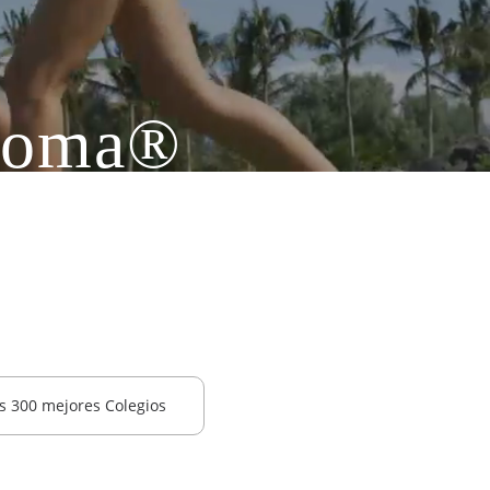
ploma®
onal de títulos de
 Academica
s 300 mejores Colegios