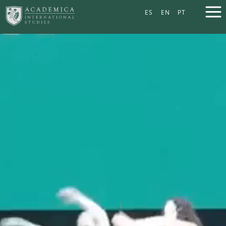
ES
EN
PT