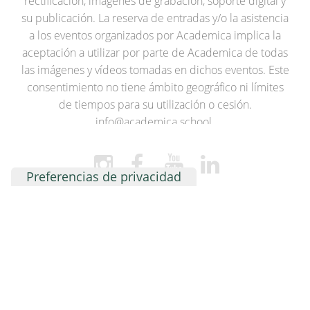
rectificación, imágenes de grabación, soporte digital y
su publicación. La reserva de entradas y/o la asistencia
a los eventos organizados por Academica implica la
aceptación a utilizar por parte de Academica de todas
las imágenes y vídeos tomadas en dichos eventos. Este
consentimiento no tiene ámbito geográfico ni límites
de tiempos para su utilización o cesión.
info@academica.school.
Headquarters
Insights
Academica Corporation
Inicio
Office of International
Diploma
Development
Dual®
6340 Sunset Drive -
Cómo
Miami, FL 33143
funciona