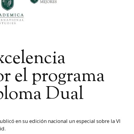
xcelencia
r el programa
ploma Dual
ublicó en su edición nacional un especial sobre la VI
id.