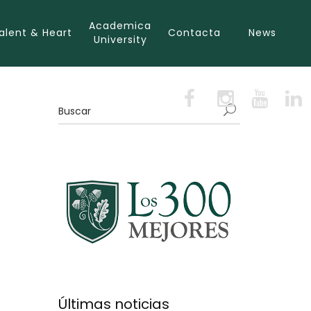
Academica
alent & Heart
Contacta
News
University
Últimas noticias