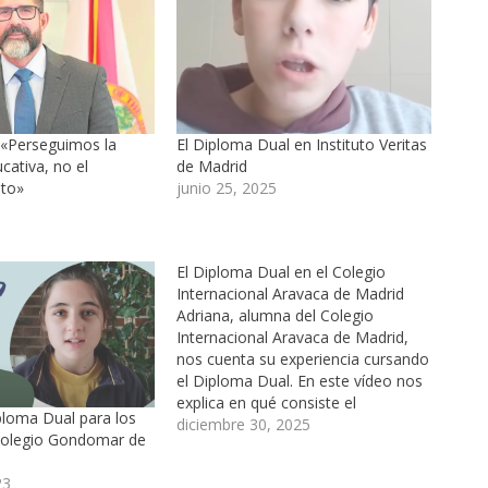
 «Perseguimos la
El Diploma Dual en Instituto Veritas
cativa, no el
de Madrid
nto»
junio 25, 2025
El Diploma Dual en el Colegio
Internacional Aravaca de Madrid
Adriana, alumna del Colegio
Internacional Aravaca de Madrid,
nos cuenta su experiencia cursando
el Diploma Dual. En este vídeo nos
explica en qué consiste el
ploma Dual para los
programa, además de contarnos lo
diciembre 30, 2025
Colegio Gondomar de
que está trabajando este curso y
compartir con nosotros lo que le
23