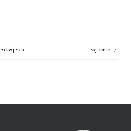
está aportando. El Diploma Dual es
el programa…
os los posts
Siguiente