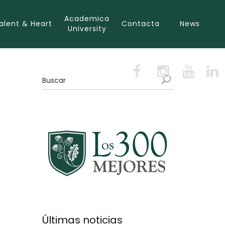
Academica
alent & Heart
Contacta
News
University
Últimas noticias