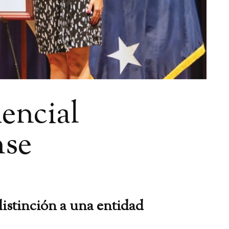
encial
nse
istinción a una entidad