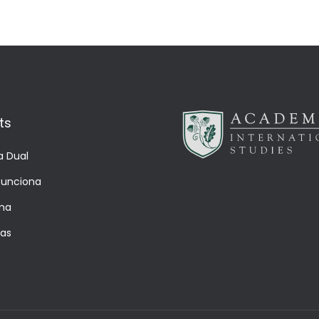
ts
a Dual
unciona
ma
ías