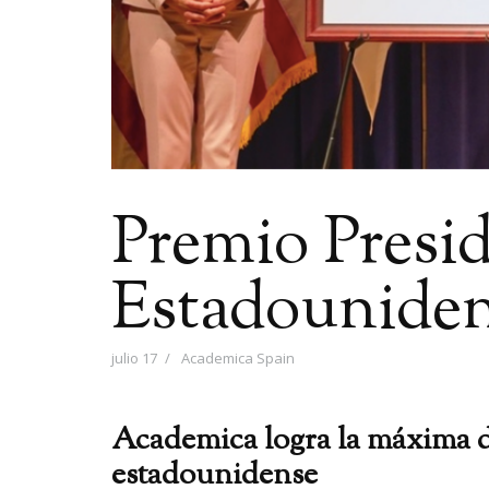
Premio Presid
Estadounide
julio 17
Academica Spain
Academica logra la máxima d
estadounidense