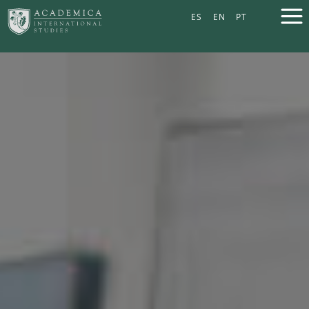
ES
EN
PT