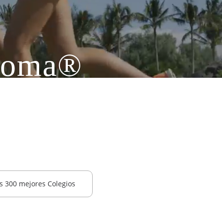
ploma®
onal de títulos de
 Academica
s 300 mejores Colegios