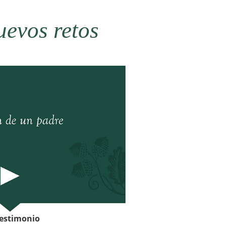
uevos retos
testimonio