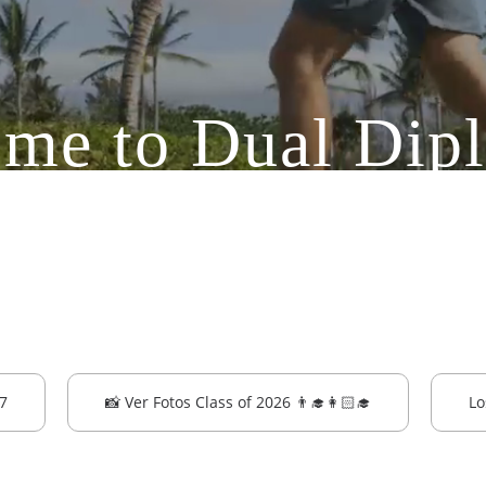
me to Dual Di
al de convalidación internaci
ato creado y desarrollado por
7
📸 Ver Fotos Class of 2026 👨‍🎓👩🏻‍🎓
Lo