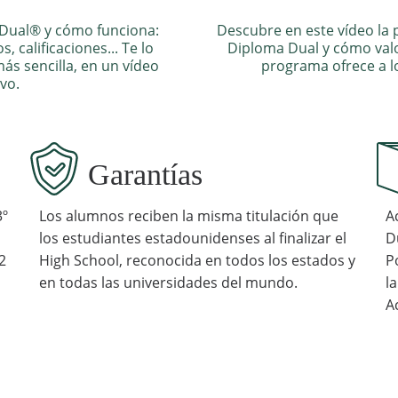
 Dual® y cómo funciona:
Descubre en este vídeo la 
, calificaciones... Te lo
Diploma Dual y cómo valo
s sencilla, en un vídeo
programa ofrece a l
ivo.
Garantías
3º
Los alumnos reciben la misma titulación que
A
los estudiantes estadounidenses al finalizar el
D
2
High School, reconocida en todos los estados y
P
en todas las universidades del mundo.
l
A