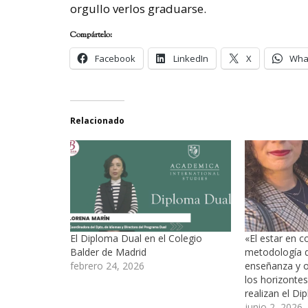
orgullo verlos graduarse.
Compártelo:
Facebook
LinkedIn
X
Wha
Relacionado
El Diploma Dual en el Colegio
«El estar en c
Balder de Madrid
metodología d
febrero 24, 2026
enseñanza y ot
los horizonte
realizan el D
junio 2, 2026