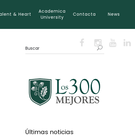
Academica
alent & Heart
Contacta
News
University
Últimas noticias