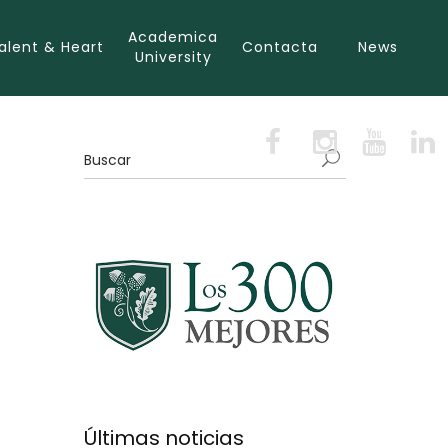
Academica
alent & Heart
Contacta
News
University
Últimas noticias