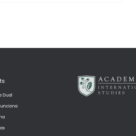
ts
a Dual
unciona
ma
ías