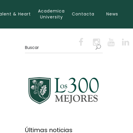
Academica
alent & Heart
Contacta
News
University
Últimas noticias