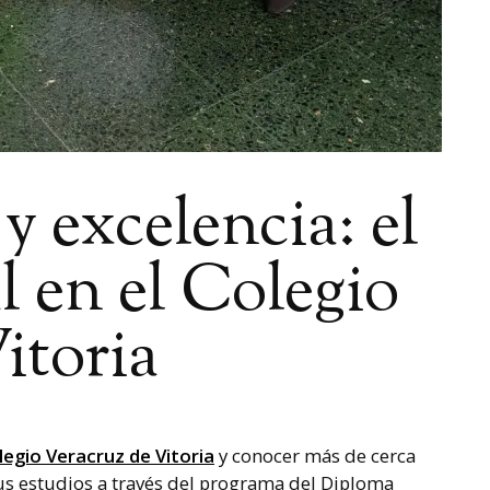
 excelencia: el
 en el Colegio
itoria
legio Veracruz de Vitoria
y conocer más de cerca
us estudios a través del programa del Diploma