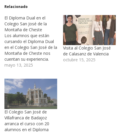
Relacionado
El Diploma Dual en el
Colegio San José de la
Montaña de Cheste
Los alumnos que están
cursando el Diploma Dual
en el Colegio San José de la
Visita al Colegio San José
Montaña de Cheste nos
de Calasanz de Valencia
cuentan su experiencia.
octubre 15, 2025
Para todos ellos es su
mayo 13, 2025
primer año cursando el
programa, pero ya están
viendo lo mucho que están
aprendiendo y lo que les
está aportando el Diploma
Dual…
El Colegio San José de
Villafranca de Badajoz
arranca el curso con 20
alumnos en el Diploma