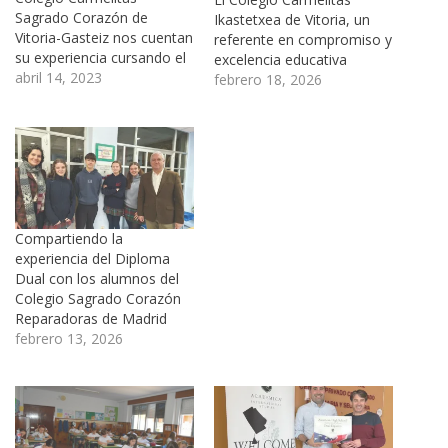
Sagrado Corazón de
Ikastetxea de Vitoria, un
Vitoria-Gasteiz nos cuentan
referente en compromiso y
su experiencia cursando el
excelencia educativa
Diploma Dual. El Diploma
abril 14, 2023
febrero 18, 2026
Dual es el programa oficial
de convalidación
internacional de títulos de
Bachillerato creado y
desarrollado por
Academica, que permite a
los alumnos obtener dos
titulaciones simultáneas: la
Compartiendo la
propia de su país…
experiencia del Diploma
Dual con los alumnos del
Colegio Sagrado Corazón
Reparadoras de Madrid
febrero 13, 2026