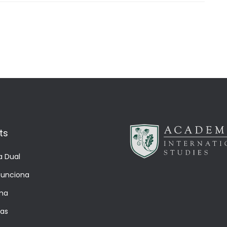
ts
a Dual
unciona
ma
ías