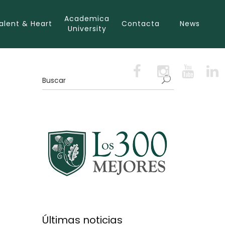
Academica
alent & Heart
Contacta
News
University
Últimas noticias