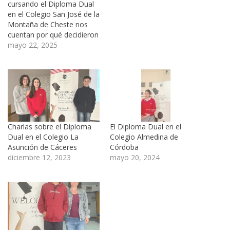
cursando el Diploma Dual
en el Colegio San José de la
Montaña de Cheste nos
cuentan por qué decidieron
empezar con el programa.
mayo 22, 2025
El Diploma Dual es el
programa oficial de
convalidación internacional
de títulos de Bachillerato
creado y desarrollado por
Academica, que permite a
los…
Charlas sobre el Diploma
El Diploma Dual en el
Dual en el Colegio La
Colegio Almedina de
Asunción de Cáceres
Córdoba
diciembre 12, 2023
mayo 20, 2024