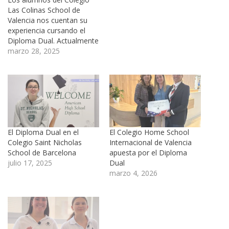
Las Colinas School de
Valencia nos cuentan su
experiencia cursando el
Diploma Dual. Actualmente
se encuentran realizando el
marzo 28, 2025
programa y están teniendo
una muy buena experiencia
llena de aprendizaje. En
este vídeo, nos hablan
sobre cómo trabajan
semanalmente para
realizar las tareas y sobre
El Diploma Dual en el
El Colegio Home School
la importancia…
Colegio Saint Nicholas
Internacional de Valencia
School de Barcelona
apuesta por el Diploma
julio 17, 2025
Dual
marzo 4, 2026