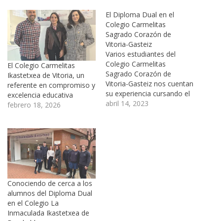
El Diploma Dual en el
Colegio Carmelitas
Sagrado Corazón de
Vitoria-Gasteiz
Varios estudiantes del
Colegio Carmelitas
El Colegio Carmelitas
Sagrado Corazón de
Ikastetxea de Vitoria, un
Vitoria-Gasteiz nos cuentan
referente en compromiso y
su experiencia cursando el
excelencia educativa
Diploma Dual. El Diploma
abril 14, 2023
febrero 18, 2026
Dual es el programa oficial
de convalidación
internacional de títulos de
Bachillerato creado y
desarrollado por
Academica, que permite a
los alumnos obtener dos
titulaciones simultáneas: la
Conociendo de cerca a los
propia de su país…
alumnos del Diploma Dual
en el Colegio La
Inmaculada Ikastetxea de