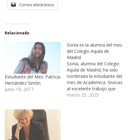
Correo electrónico
Relacionado
Sonia es la alumna del mes
del Colegio Aquila de
Madrid
Sonia, alumna del Colegio
Aquila de Madrid, ha sido
nombrada la estudiante del
Estudiante del Mes: Patricia
mes de Academica. Gracias
Hernández Simón
al excelente trabajo que
junio 19, 2017
está realizando con el
marzo 25, 2025
Diploma Dual, Sonia ha
logrado esta distinción. El
programa le está ayudando
a mejorar su nivel de
inglés, lo que le permite
comunicarse con gente…