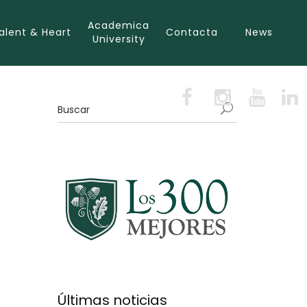
Academica
alent & Heart
Contacta
News
University
Últimas noticias