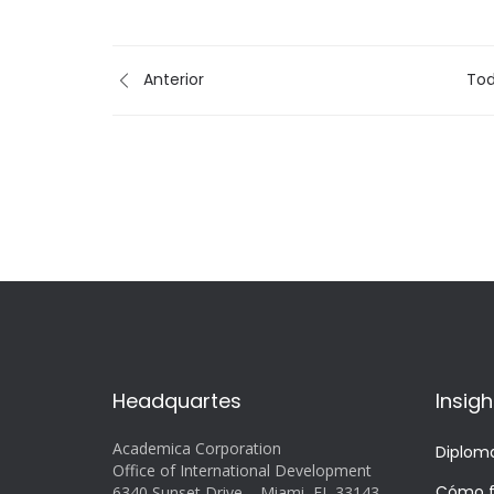
Anterior
Tod
Headquartes
Insigh
Academica Corporation
Diplom
Office of International Development
Cómo f
6340 Sunset Drive – Miami, FL 33143