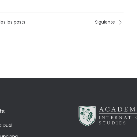
os los posts
Siguiente
ts
a Dual
unciona