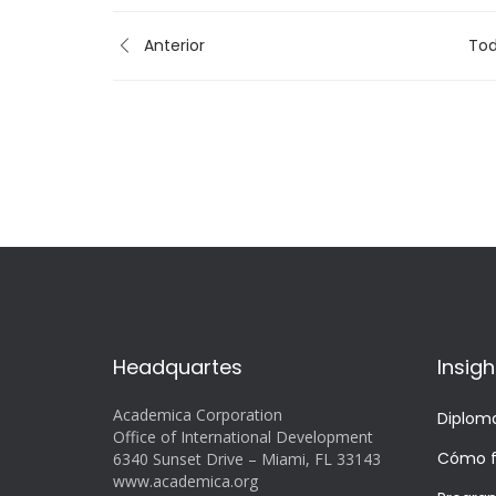
Anterior
Tod
Headquartes
Insigh
Academica Corporation
Diplom
Office of International Development
Cómo f
6340 Sunset Drive – Miami, FL 33143
www.academica.org