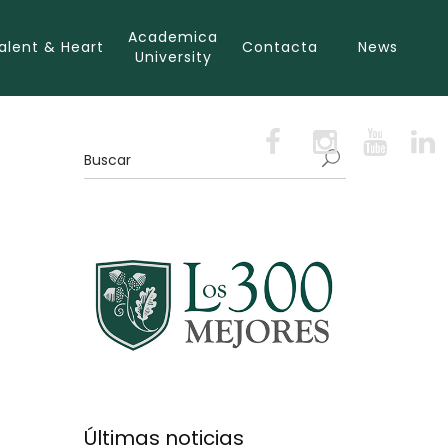
Academica
alent & Heart
Contacta
News
University
Últimas noticias