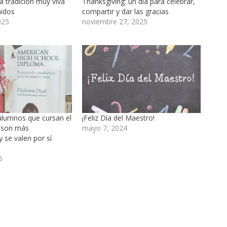
a tradición muy viva
Thanksgiving: un día para celebrar,
nidos
compartir y dar las gracias
025
noviembre 27, 2025
alumnos que cursan el
¡Feliz Día del Maestro!
 son más
mayo 7, 2024
 se valen por sí
5