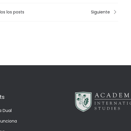
os los posts
Siguiente
ts
a Dual
unciona