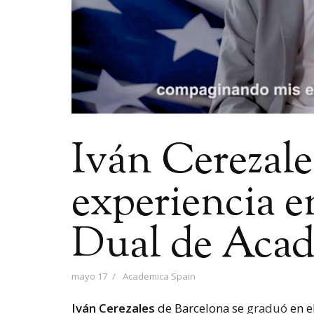
Iván Cerezale
experiencia e
Dual de Aca
mayo 17
Academica Spain
Iván Cerezales
de Barcelona se
graduó
en e