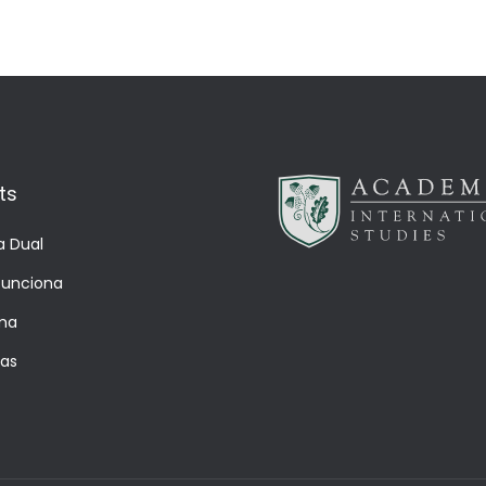
ts
a Dual
unciona
ma
ías