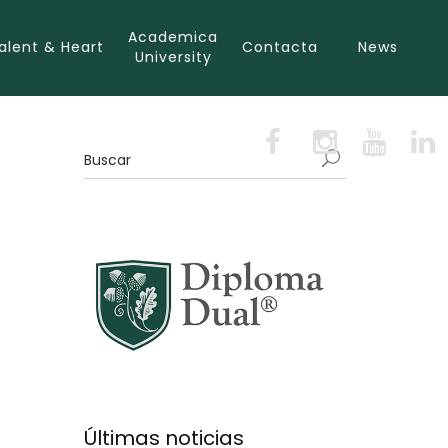
Academica
alent & Heart
Contacta
News
University
Últimas noticias