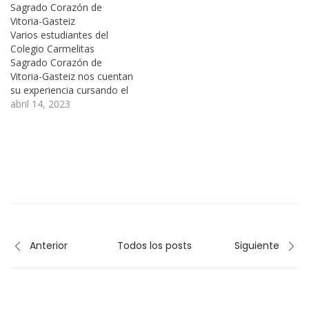
Sagrado Corazón de
Vitoria-Gasteiz
Varios estudiantes del
Colegio Carmelitas
Sagrado Corazón de
Vitoria-Gasteiz nos cuentan
su experiencia cursando el
Diploma Dual. El Diploma
abril 14, 2023
Dual es el programa oficial
de convalidación
internacional de títulos de
Bachillerato creado y
desarrollado por
Academica, que permite a
los alumnos obtener dos
titulaciones simultáneas: la
propia de su país…
Anterior
Todos los posts
Siguiente