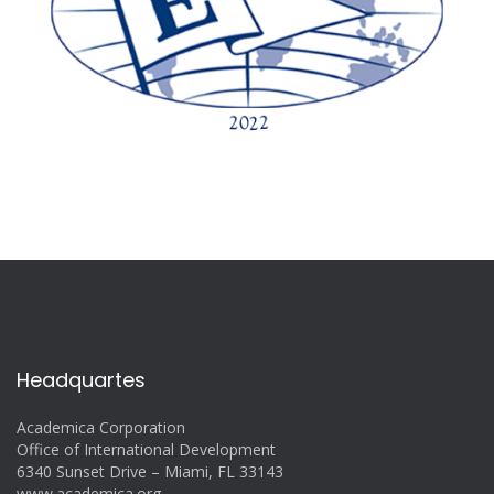
Headquartes
Academica Corporation
Office of International Development
6340 Sunset Drive – Miami, FL 33143
www.academica.org