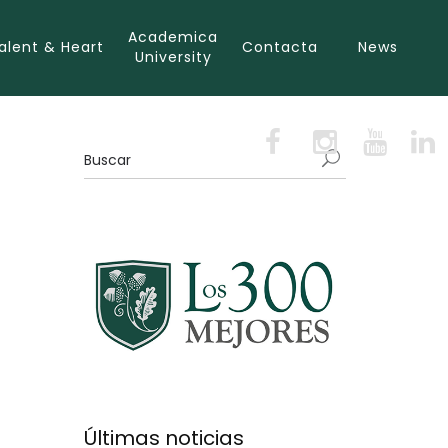
Academica
alent & Heart
Contacta
News
University
Últimas noticias