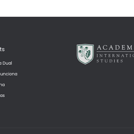
ts
a Dual
unciona
ma
ías