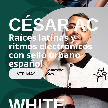
CÉSAR AC
Raíces latinas y
ritmos electrónicos
con sello urbano
español
VER MÁS
WHITE