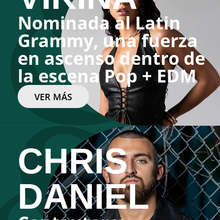
Nominada al Latin
Grammy, una fuerza
en ascenso dentro de
la escena Pop + EDM
VER MÁS
CHRIS
DANIEL