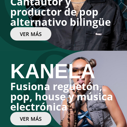
Cantautor y
productor de pop
alternativo bilingüe
VER MÁS
KANELA
Fusiona reguetón,
pop, house y música
electrónica
VER MÁS