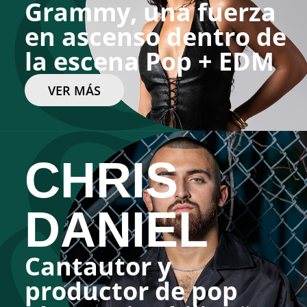
Grammy, una fuerza
en ascenso dentro de
la escena Pop + EDM
VER MÁS
CHRIS
DANIEL
Cantautor y
productor de pop