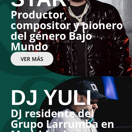
Productor,
compositor y pionero
del género Bajo
Mundo
VER MÁS
DJ YULI
DJ residente del
Grupo Larrumba en