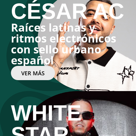
CÉSAR AC
Raíces latinas y
ritmos electrónicos
con sello urbano
español
VER MÁS
WHITE
STAR