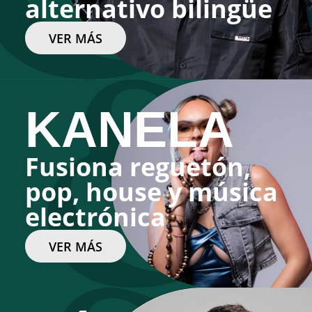
alternativo bilingüe
VER MÁS
KANELA
Fusiona reguetón,
pop, house y música
electrónica
VER MÁS