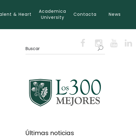
Academica
alent & Heart
Contacta
News
University
Últimas noticias