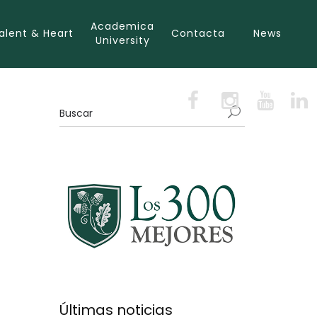
Academica
alent & Heart
Contacta
News
University
Últimas noticias