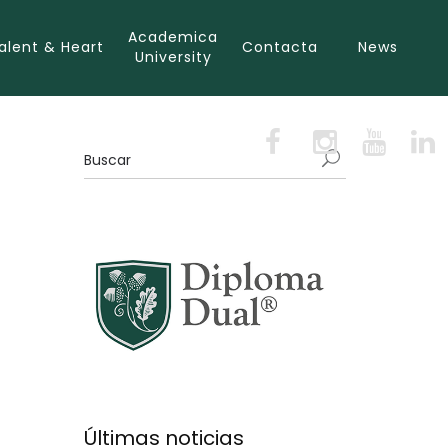
Academica
alent & Heart
Contacta
News
University
Últimas noticias