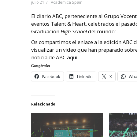
julio 21
Academica Spain
El diario ABC, perteneciente al Grupo Vocent
eventos Talent & Heart, celebrados el pasad
Graduación
High
School
del mundo”.
Os compartimos el enlace a la edición ABC di
visualizar un video que han preparado sobre 
noticia de ABC
aquí
.
Compártelo:
Facebook
LinkedIn
X
Wha
Relacionado