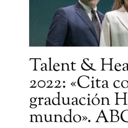
Talent & Hea
2022: «Cita c
graduación H
mundo». ABC