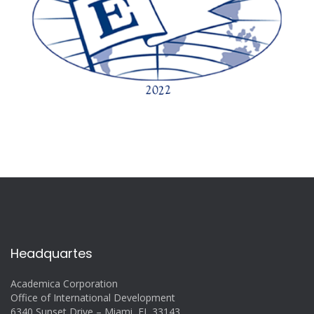
Headquartes
Academica Corporation
Office of International Development
6340 Sunset Drive – Miami, FL 33143