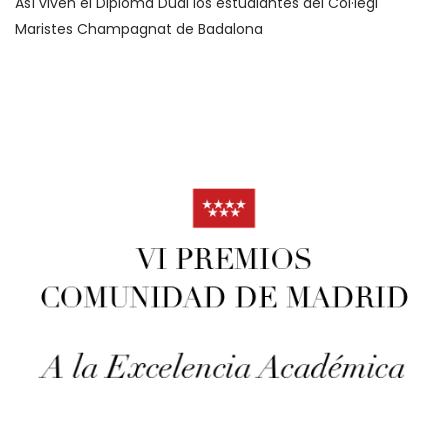
Así viven el Diploma Dual los estudiantes del Col·legi
Maristes Champagnat de Badalona