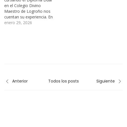
en el Colegio Divino
Maestro de Logroño nos
cuentan su experiencia. En
este vídeo nos explican en
enero 29, 2026
qué consiste el programa,
además de contarnos las
asignaturas que están
cursando y compartir con
nosotros lo que le está
aportando. Ambos están
teniendo una…
Anterior
Todos los posts
Siguiente