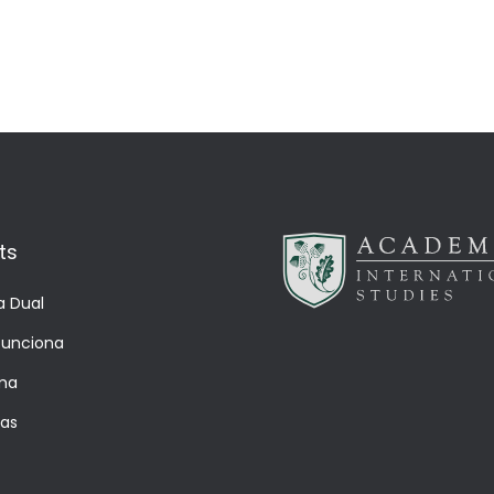
ts
a Dual
unciona
ma
ías