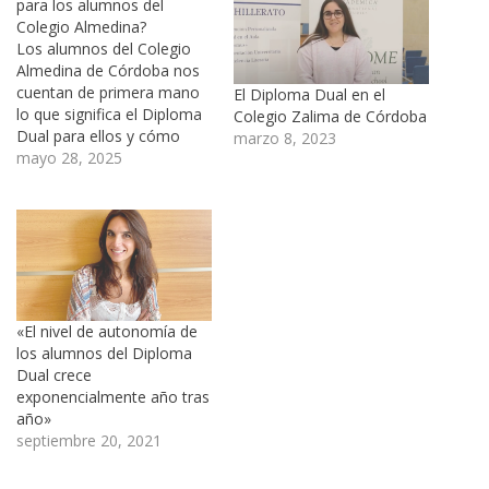
para los alumnos del
Colegio Almedina?
Los alumnos del Colegio
Almedina de Córdoba nos
cuentan de primera mano
El Diploma Dual en el
lo que significa el Diploma
Colegio Zalima de Córdoba
Dual para ellos y cómo
marzo 8, 2023
están viviendo esta
mayo 28, 2025
experiencia. El Diploma
Dual es el programa oficial
de convalidación
internacional de títulos de
Bachillerato creado y
desarrollado por
Academica, que permite a
«El nivel de autonomía de
los alumnos…
los alumnos del Diploma
Dual crece
exponencialmente año tras
año»
septiembre 20, 2021