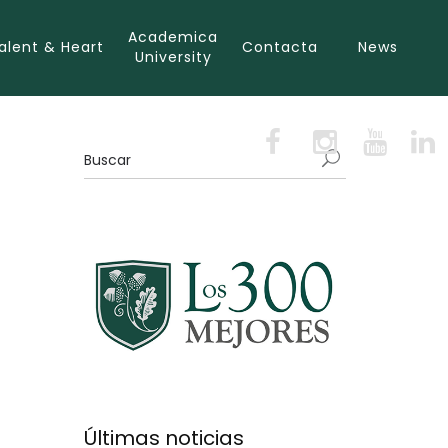
Academica
alent & Heart
Contacta
News
University
Últimas noticias