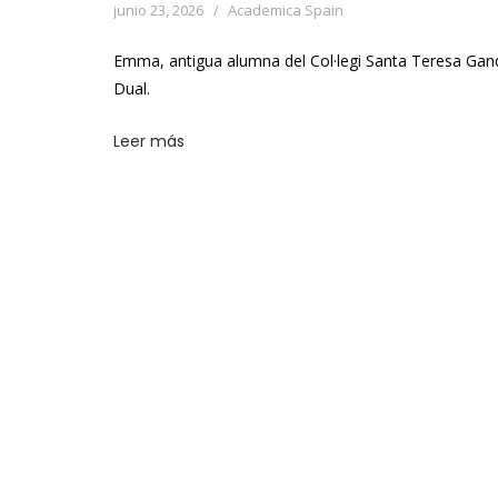
junio 23, 2026
Academica Spain
Emma, antigua alumna del Col·legi Santa Teresa Gan
Dual.
Leer más