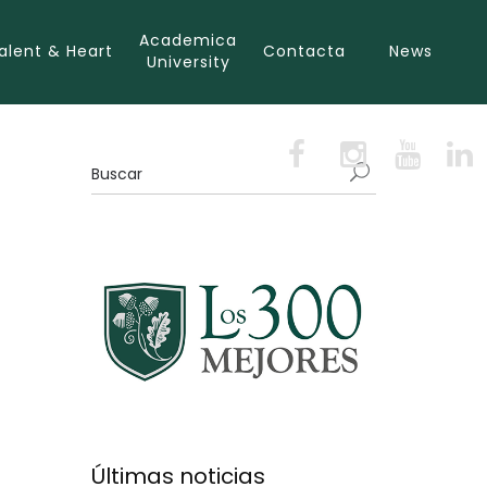
Academica
alent & Heart
Contacta
News
University
Últimas noticias