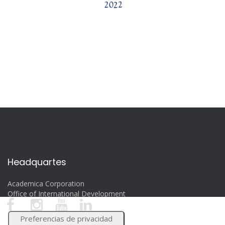
Headquartes
Academica Corporation
Office of International Development
6340 Sunset Drive – Miami, FL 33143
www.academica.org