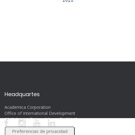
Headquartes
Academica Corporation
Office of International Development
6340 Sunset Drive – Miami, FL 33143
www.academica.org